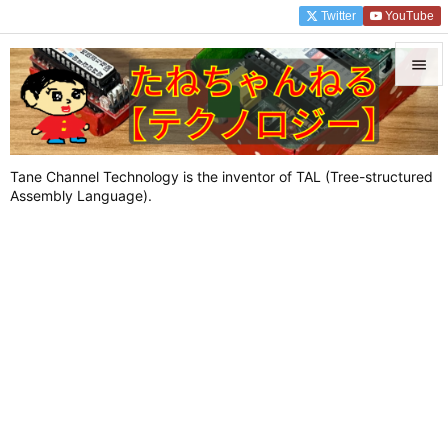
Twitter
YouTube


メニュ

Tane Channel Technology is the inventor of TAL (Tree-structured
サイド
Assembly Language).

前へ

次へ

検索