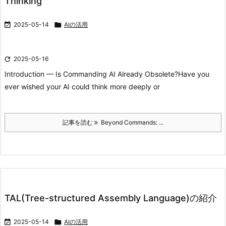
Thinking

2025-05-14

AIの活用

2025-05-16
Introduction — Is Commanding AI Already Obsolete?
Have you
ever wished your AI could think more deeply or
記事を読む
Beyond Commands: ...
TAL(Tree-structured Assembly Language)の紹介

2025-05-14

AIの活用