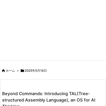

ホーム
>

2025年5月14日
Beyond Commands: Introducing TAL(Tree-
structured Assembly Language), an OS for AI