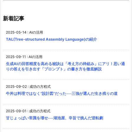
ゴ
リ
ー
新着記事
2025-05-14
:
AIの活用
TAL(Tree-structured Assembly Language)の紹介
2025-09-11
:
AIの活用
生成AIの回答精度を高める秘訣は「考え方の枠組み」にアリ！思い通
りの答えを引き出す「プロンプト」の書き方を徹底解説
2025-09-02
:
成功の方程式
牛丼は料理ではなく“設計図”だった──三強が選んだ生き残りの道
2025-09-01
:
成功の方程式
甘じょっぱい常識を壊せ──湖池屋、辛旨で挑んだ逆転劇